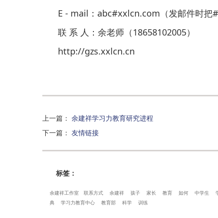
E - mail：abc#xxlcn.com（发邮件
联 系 人：余老师（18658102005）
http://gzs.xxlcn.cn
上一篇
：
余建祥学习力教育研究进程
下一篇
：
友情链接
标签：
余建祥工作室
联系方式
余建祥
孩子
家长
教育
如何
中学生
典
学习力教育中心
教育部
科学
训练