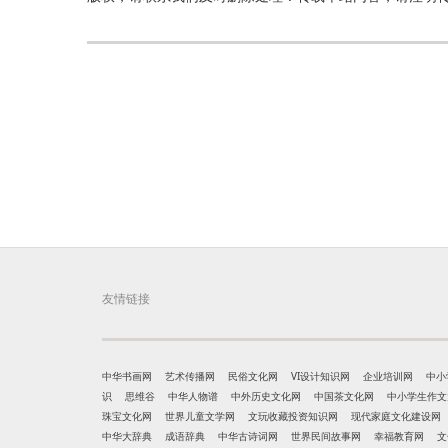
友情链接
中华书画网
艺术传播网
民俗文化网
VI设计知识网
企业培训网
中小
识
思维谷
中华人物谱
中外历史文化网
中国茶文化网
中小学生作文
珠宝文化网
世界儿童文学网
文玩收藏投资知识网
现代家庭文化建设网
中华大辞典
成语辞典
中华古诗词网
世界民间故事网
幸福教育网
文