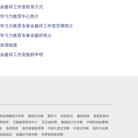
余建祥工作室联系方式
学习力教育中心简介
学习力教育专家余建祥工作室官网简介
学习力教育专家余建祥简介
友情链接
余建祥工作室版权申明
阅读理解能力培养
爱情文化网
遇学习
科技前沿
趣味地理
股票投资知
势研究
天赋教育研究中心
宝宝成长网
雕塑设计艺术网
中国民间故事网
练
高考智库
现代家庭教育网
中国儿童文学网
中国文学网
国学文化网
训练知识
收藏证书查询网
世界营销策划网