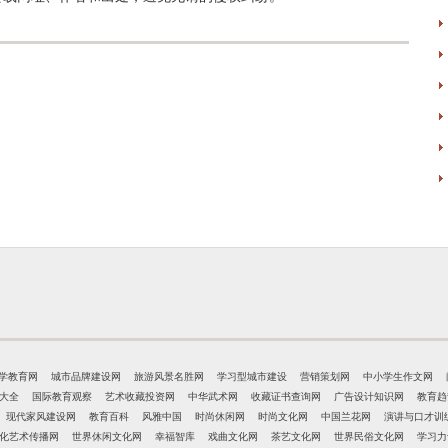
学教育网
城市品牌建设网
旅游风景名胜网
学习型城市建设
营销策划网
中小学生作文网
大全
国际教育观察
艺术收藏投资网
中华武术网
收藏证书查询网
广告设计知识网
教育趋
现代家风建设网
教育百科
风雅中国
时尚休闲网
时尚文化网
中国兰花网
演讲与口才训
化艺术传播网
世界休闲文化网
幸福智库
戏曲文化网
茶艺文化网
世界民俗文化网
学习力