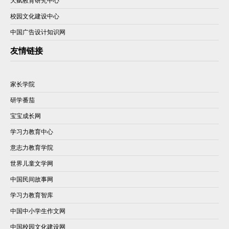
天赋教育研究中心
校园文化建设中心
中国广告设计知识网
友情链接
家长学院
研学番茄
宝宝成长网
学习力教育中心
意志力教育学院
世界儿童文学网
中国民间故事网
学习力教育智库
中国中小学生作文网
中国校园文化建设网