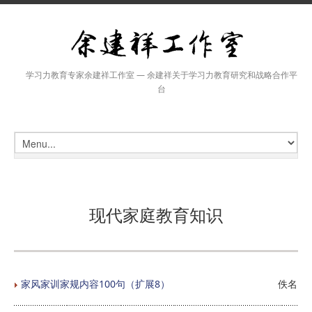
学习力教育专家余建祥工作室 — 余建祥关于学习力教育研究和战略合作平
台
现代家庭教育知识
家风家训家规内容100句（扩展8）
佚名