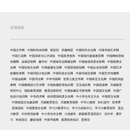
友情链接
中国文学网
中国时尚休闲网
致富经
风雅鹤壁
中国时尚文化网
中国书画艺术网
中国兰花网
中国演讲与口才训练
中国高考智库
中国现代家庭教育网
中国网络营销
传播网
油画定制网
趣学街
中国城市品牌建设网
中国旅游风景名胜网
中国刺绣文
化网
中国珍珠文化网
中国健康生活网
中国营销策划网
中国企业培训网
中国艺术
收藏投资网
中国VI设计知识网
中国民俗文化网
中国书画交易网
中国艺术传播网
中国油画网
中国书法网
中华书画网
世界儿童文学网
中国珠宝文化网
中国民间故
事网
中国雕塑设计艺术网
中国收藏投资知识网
宝宝成长网
中国瓷器网
天赋教育
研究中心
国际教育观察
教育趋势研究
中国收藏证书查询网
中国酒文化网
中国广
告设计知识网
中华武术网
杭州西湖风景文化网
中小学生作文大全
中国茶文化网
中国校园文化建设网
天赋教育前沿
天赋教育观察
中华人物谱
科幻选刊
高考季
思维训练
中国爱情文化网
学习力教育中心
学习力训练中心
学习力教育智库
意志
力教育
中外民间故事
中小学生作文网
小说都市
家庭教育顶层设计
玩中学
遇学
习
科技前沿
趣味地理
中国书画网
股票投资知识
思维谷