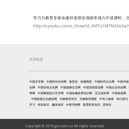
学习力教育专家余建祥老师在湖南常德六中讲课时，当
http://v.youku.com/v_show/id_XMTU1MTM2NzIw.
友情链接
中国文学网
中国时尚休闲网
致富经
风雅鹤壁
中国时尚文化网
中国书画
化网
中国珍珠文化网
中国健康生活网
中国营销策划网
中国企业培训网
事网
中国雕塑设计艺术网
中国收藏投资知识网
宝宝成长网
中国瓷器网
中国校园文化建设网
天赋教育前沿
天赋教育观察
中华人物谱
科幻选刊
学习
科技前沿
趣味地理
中国书画网
股票投资知识
思维谷
Copyright © 2019.gzs.xxlcn.cn All rights reserved.