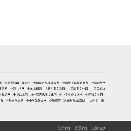
网
油画定制网
趣学街
中国城市品牌建设网
中国旅游风景名胜网
中国刺绣文
油画网
中国书法网
中华书画网
世界儿童文学网
中国珠宝文化网
中国民间故
计知识网
中华武术网
杭州西湖风景文化网
中小学生作文大全
中国茶文化网
教育
中外民间故事
中小学生作文网
小说都市
家庭教育顶层设计
玩中学
遇
关于我们
联系我们
友情链接