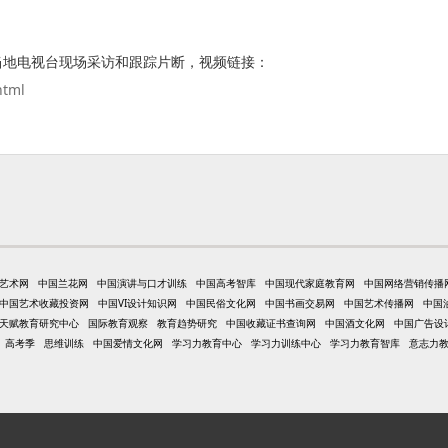
地电视台现场采访和跟踪片断，视频链接：
html
艺术网
中国兰花网
中国演讲与口才训练
中国高考智库
中国现代家庭教育网
中国网络营销传播
中国艺术收藏投资网
中国VI设计知识网
中国民俗文化网
中国书画交易网
中国艺术传播网
中国
天赋教育研究中心
国际教育观察
教育趋势研究
中国收藏证书查询网
中国酒文化网
中国广告设
高考季
思维训练
中国爱情文化网
学习力教育中心
学习力训练中心
学习力教育智库
意志力