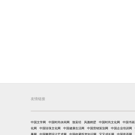
友情链接
中国文学网
中国时尚休闲网
致富经
风雅鹤壁
中国时尚文化网
中国书画
化网
中国珍珠文化网
中国健康生活网
中国营销策划网
中国企业培训网
事网
中国雕塑设计艺术网
中国收藏投资知识网
宝宝成长网
中国瓷器网