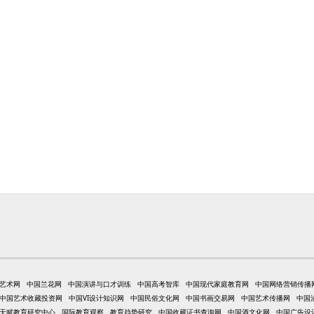
艺术网
中国兰花网
中国演讲与口才训练
中国高考智库
中国现代家庭教育网
中国网络营销传播
中国艺术收藏投资网
中国VI设计知识网
中国民俗文化网
中国书画交易网
中国艺术传播网
中国
天赋教育研究中心
国际教育观察
教育趋势研究
中国收藏证书查询网
中国酒文化网
中国广告设