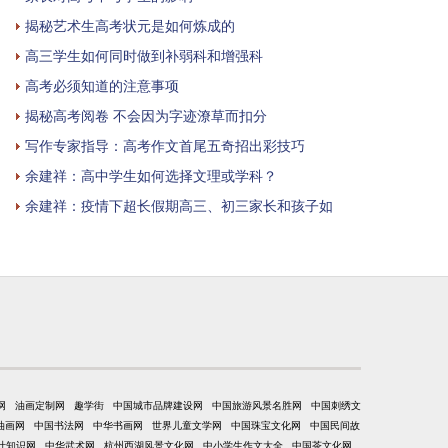
揭秘艺术生高考状元是如何炼成的
高三学生如何同时做到补弱科和增强科
高考必须知道的注意事项
揭秘高考阅卷 不会因为字迹潦草而扣分
写作专家指导：高考作文首尾五奇招出彩技巧
余建祥：高中学生如何选择文理或学科？
余建祥：疫情下超长假期高三、初三家长和孩子如
网
油画定制网
趣学街
中国城市品牌建设网
中国旅游风景名胜网
中国刺绣文
油画网
中国书法网
中华书画网
世界儿童文学网
中国珠宝文化网
中国民间故
计知识网
中华武术网
杭州西湖风景文化网
中小学生作文大全
中国茶文化网