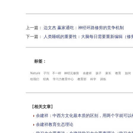
上一篇
：
边文杰 赢家通吃：神经环路修剪的竞争机制
下一篇
：
人类睡眠的重要性：大脑每日需要重新编辑（修
标签：
Nature
子刊
不一样
神经元修剪
余建祥
孩子
家长
教育
如何
给我们
经典
学习力教育中心
教育部
科学
训练
【
相关文章
】
余建祥：中西方文化最本质的区别，用两个字就可以
余建祥教育生态理论