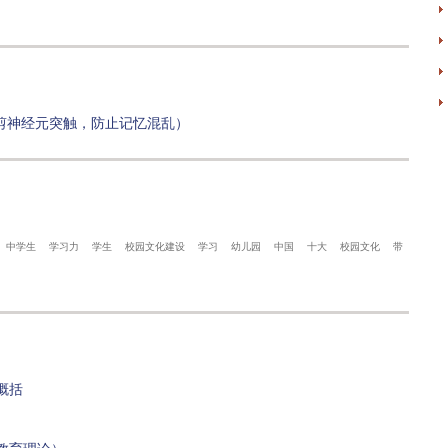
剪神经元突触，防止记忆混乱）
中学生
学习力
学生
校园文化建设
学习
幼儿园
中国
十大
校园文化
带
概括