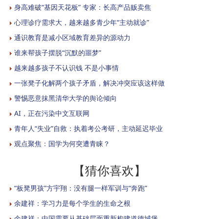
身高难破“基因天花板” 专家：长高产品贩卖焦
心理诊疗需求大，越来越多青少年“主动就诊”
通识教育是减小区域教育差异的源动力
谁来帮孩子摆脱“沉默的噩梦”
越来越多孩子不认识钱 不是小事情
一张凳子化解两个孩子矛盾，解决冲突应该这样做
警惕恶意抹黑清华大学的舆论倾向
AI，正在污染中文互联网
青年人“失业”自救：执着考公考研，主动延迟毕业
观点聚焦：国学为何突遭青睐？
【猜你喜欢】
“板凳男孩”方宇翔：没有腿一样军训与“奔跑”
余建祥：学习力是每个学生的生命之根
余建祥：中国需要从基础层面重新构建道德城堡